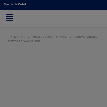
Sparlack Cetol
Sparlack Cetol
INTERIOR
PAREDES E TETOS
TINTAS
RENOVA PAREDES
& TETOS PAIXÃO JUVENIL