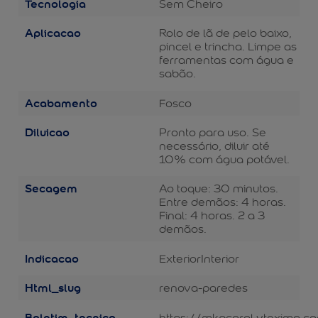
Tecnologia
Sem Cheiro
Aplicacao
Rolo de lã de pelo baixo,
pincel e trincha. Limpe as
ferramentas com água e
sabão.
Acabamento
Fosco
Diluicao
Pronto para uso. Se
necessário, diluir até
10% com água potável.
Secagem
Ao toque: 30 minutos.
Entre demãos: 4 horas.
Final: 4 horas. 2 a 3
demãos.
Indicacao
Exterior
Interior
Html_slug
renova-paredes
Boletim_tecnico
https://mkpcoral.vteximg.c