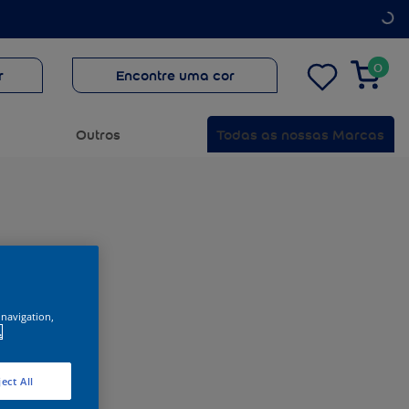
0
r
Encontre uma cor
Outros
Todas as nossas Marcas
 navigation,
.
ect All