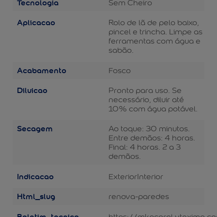
Tecnologia
Sem Cheiro
Aplicacao
Rolo de lã de pelo baixo,
pincel e trincha. Limpe as
ferramentas com água e
sabão.
Acabamento
Fosco
Diluicao
Pronto para uso. Se
necessário, diluir até
10% com água potável.
Secagem
Ao toque: 30 minutos.
Entre demãos: 4 horas.
Final: 4 horas. 2 a 3
demãos.
Indicacao
Exterior
Interior
Html_slug
renova-paredes
Boletim_tecnico
https://mkpcoral.vteximg.c