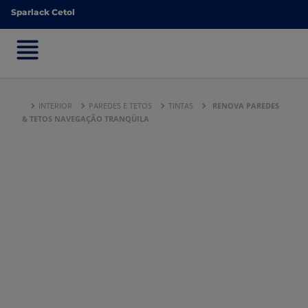
Sparlack Cetol
Sparlack Cetol
INTERIOR
PAREDES E TETOS
TINTAS
RENOVA PAREDES
& TETOS NAVEGAÇÃO TRANQÜILA