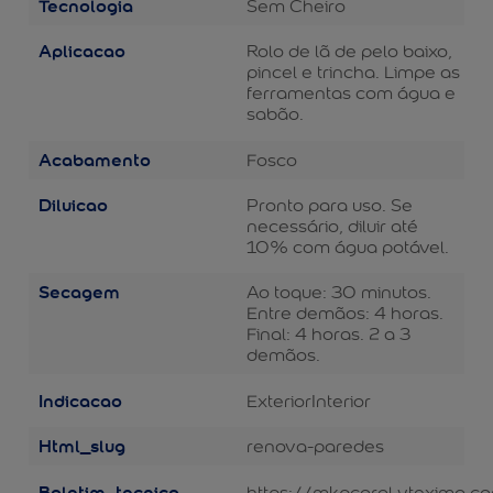
Tecnologia
Sem Cheiro
Aplicacao
Rolo de lã de pelo baixo,
pincel e trincha. Limpe as
ferramentas com água e
sabão.
Acabamento
Fosco
Diluicao
Pronto para uso. Se
necessário, diluir até
10% com água potável.
Secagem
Ao toque: 30 minutos.
Entre demãos: 4 horas.
Final: 4 horas. 2 a 3
demãos.
Indicacao
Exterior
Interior
Html_slug
renova-paredes
Boletim_tecnico
https://mkpcoral.vteximg.c