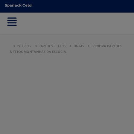
Sparlack Cetol
Sparlack Cetol
INTERIOR
PAREDES E TETOS
TINTAS
RENOVA PAREDES
& TETOS MONTANHAS DA ESCÓCIA