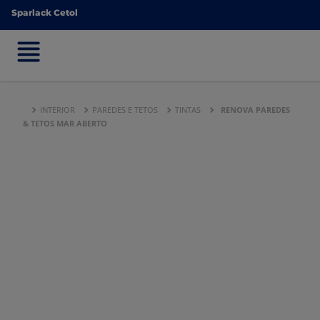
Sparlack Cetol
Sparlack Cetol
INTERIOR
PAREDES E TETOS
TINTAS
RENOVA PAREDES
& TETOS MAR ABERTO