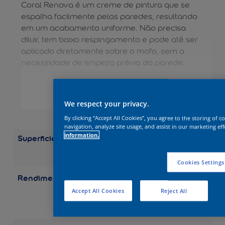
Coral Renova é um creme de pintura que se
espalha facilmente pelas paredes, resultando
em um acabamento uniforme. Não precisa
diluir, tem baixo respingamento e pode até ser
aplicado diretamente sobre o mofo, sem a
necessidade de limpeza prévia da parede.
VER MAIS
We respect your privacy.
By clicking “Accept All Cookies”, you agree to the storing of 
navigation, analyze site usage, and assist in our marketing eff
information.
Superficie
Alvenaria
Concreto
Gesso
Par
Externas
Paredes
Internas
Cookies Settings
Rendimento
Balde 18 l: até 125 m²
Lata 16 l: até 110 m²
Accept All Cookies
Reject All
Galão 3,2 l: até 22 m²
Quarto 0,8 l: até 5,5 m²