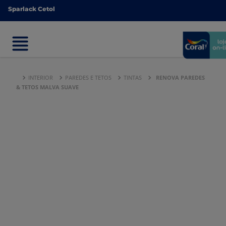
Sparlack Cetol
Sparlack Cetol
INTERIOR
PAREDES E TETOS
TINTAS
RENOVA PAREDES
& TETOS MALVA SUAVE