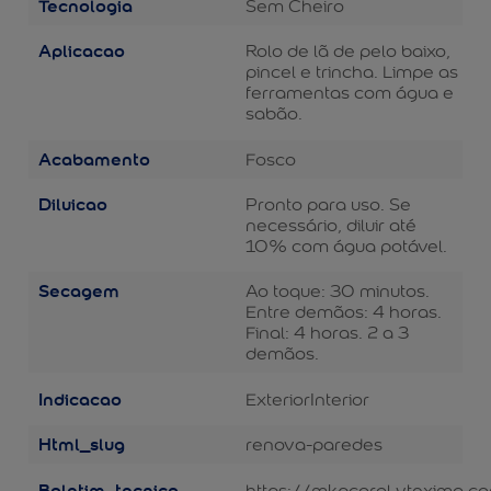
Tecnologia
Sem Cheiro
Aplicacao
Rolo de lã de pelo baixo,
pincel e trincha. Limpe as
ferramentas com água e
sabão.
Acabamento
Fosco
Diluicao
Pronto para uso. Se
necessário, diluir até
10% com água potável.
Secagem
Ao toque: 30 minutos.
Entre demãos: 4 horas.
Final: 4 horas. 2 a 3
demãos.
Indicacao
Exterior
Interior
Html_slug
renova-paredes
Boletim_tecnico
https://mkpcoral.vteximg.c