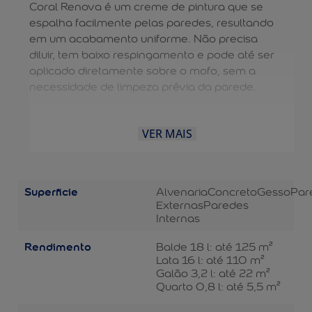
Coral Renova é um creme de pintura que se
espalha facilmente pelas paredes, resultando
em um acabamento uniforme. Não precisa
diluir, tem baixo respingamento e pode até ser
aplicado diretamente sobre o mofo, sem a
necessidade de limpeza prévia da parede.
VER MAIS
Superficie
Alvenaria
Concreto
Gesso
Par
Externas
Paredes
Internas
Rendimento
Balde 18 l: até 125 m²
Lata 16 l: até 110 m²
Galão 3,2 l: até 22 m²
Quarto 0,8 l: até 5,5 m²