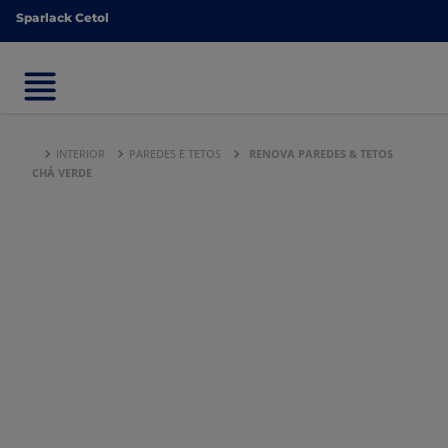
Sparlack Cetol
Sparlack Cetol
INTERIOR
PAREDES E TETOS
RENOVA PAREDES & TETOS
CHÁ VERDE