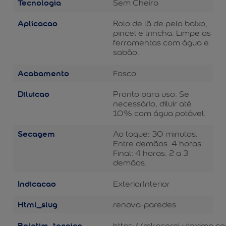
Tecnologia
Sem Cheiro
Aplicacao
Rolo de lã de pelo baixo,
pincel e trincha. Limpe as
ferramentas com água e
sabão.
Acabamento
Fosco
Diluicao
Pronto para uso. Se
necessário, diluir até
10% com água potável.
Secagem
Ao toque: 30 minutos.
Entre demãos: 4 horas.
Final: 4 horas. 2 a 3
demãos.
Indicacao
Exterior
Interior
Html_slug
renova-paredes
Boletim_tecnico
https://mkpcoral.vteximg.c