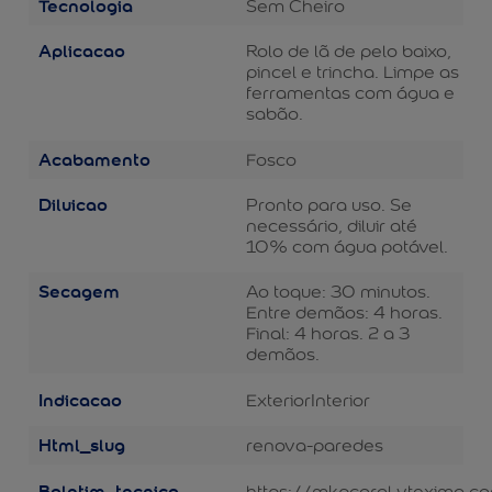
Tecnologia
Sem Cheiro
Aplicacao
Rolo de lã de pelo baixo,
pincel e trincha. Limpe as
ferramentas com água e
sabão.
Acabamento
Fosco
Diluicao
Pronto para uso. Se
necessário, diluir até
10% com água potável.
Secagem
Ao toque: 30 minutos.
Entre demãos: 4 horas.
Final: 4 horas. 2 a 3
demãos.
Indicacao
Exterior
Interior
Html_slug
renova-paredes
Boletim_tecnico
https://mkpcoral.vteximg.c