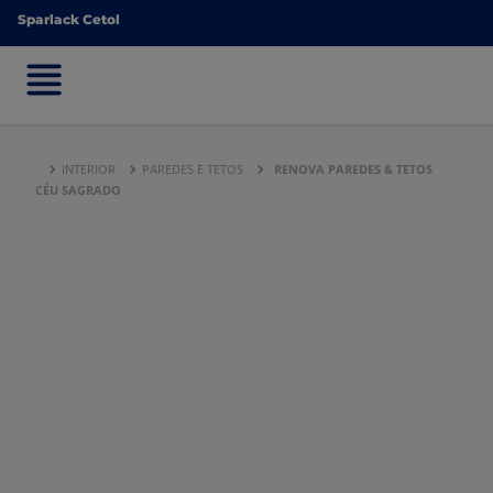
Sparlack Cetol
Sparlack Cetol
INTERIOR
PAREDES E TETOS
RENOVA PAREDES & TETOS
CÉU SAGRADO