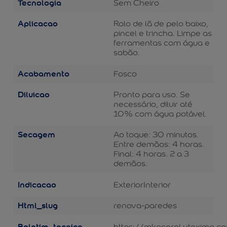
Tecnologia
Sem Cheiro
Aplicacao
Rolo de lã de pelo baixo,
pincel e trincha. Limpe as
ferramentas com água e
sabão.
Acabamento
Fosco
Diluicao
Pronto para uso. Se
necessário, diluir até
10% com água potável.
Secagem
Ao toque: 30 minutos.
Entre demãos: 4 horas.
Final: 4 horas. 2 a 3
demãos.
Indicacao
Exterior
Interior
Html_slug
renova-paredes
Boletim_tecnico
https://mkpcoral.vteximg.c