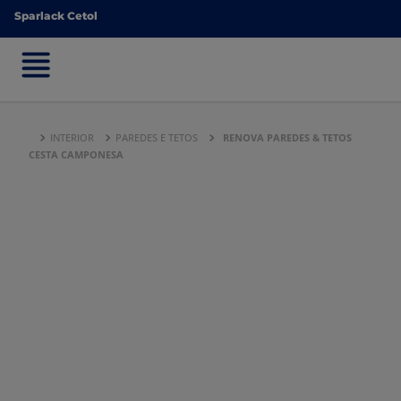
Sparlack Cetol
Sparlack Cetol
INTERIOR
PAREDES E TETOS
RENOVA PAREDES & TETOS
CESTA CAMPONESA