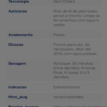
Tecnologia
Sem Cheiro
Aplicacao
Rolo de lã de pelo baixo,
pincel e trincha. Limpe as
ferramentas com água e
sabão.
Acabamento
Fosco
Diluicao
Pronto para uso. Se
necessário, diluir até
10% com água potável.
Secagem
Ao toque: 30 minutos.
Entre demãos: 4 horas.
Final: 4 horas. 2 a 3
demãos.
Indicacao
Exterior
Interior
Html_slug
renova-paredes
Boletim_tecnico
https://mkpcoral.vteximg.c