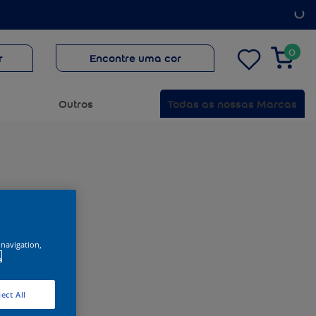
0
r
Encontre uma cor
Outros
Todas as nossas Marcas
 navigation,
.
ect All