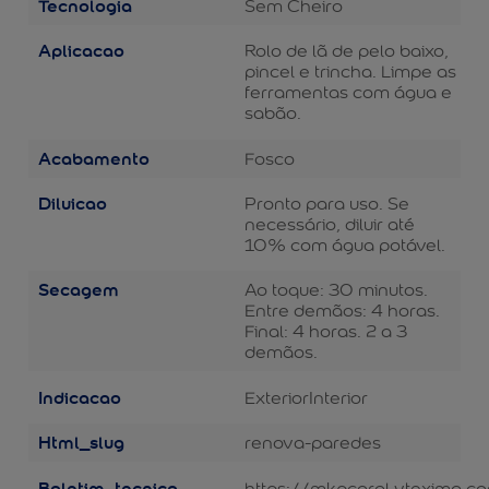
Tecnologia
Sem Cheiro
Aplicacao
Rolo de lã de pelo baixo,
pincel e trincha. Limpe as
ferramentas com água e
sabão.
Acabamento
Fosco
Diluicao
Pronto para uso. Se
necessário, diluir até
10% com água potável.
Secagem
Ao toque: 30 minutos.
Entre demãos: 4 horas.
Final: 4 horas. 2 a 3
demãos.
Indicacao
Exterior
Interior
Html_slug
renova-paredes
Boletim_tecnico
https://mkpcoral.vteximg.c