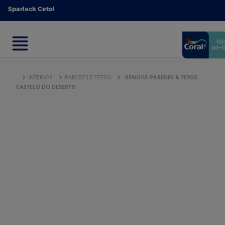
Sparlack Cetol
Sparlack Cetol
INTERIOR
PAREDES E TETOS
RENOVA PAREDES & TETOS
CASTELO DO DESERTO