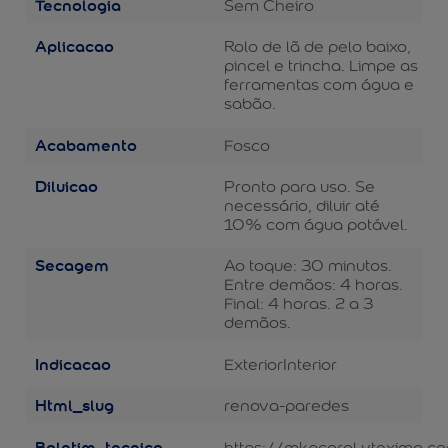
Tecnologia
Sem Cheiro
Aplicacao
Rolo de lã de pelo baixo,
pincel e trincha. Limpe as
ferramentas com água e
sabão.
Acabamento
Fosco
Diluicao
Pronto para uso. Se
necessário, diluir até
10% com água potável.
Secagem
Ao toque: 30 minutos.
Entre demãos: 4 horas.
Final: 4 horas. 2 a 3
demãos.
Indicacao
Exterior
Interior
Html_slug
renova-paredes
Boletim_tecnico
https://mkpcoral.vteximg.c