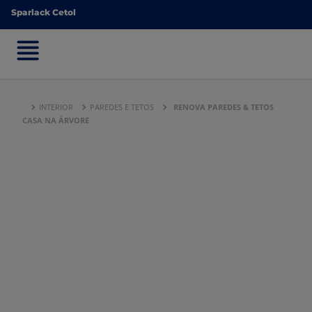
Sparlack Cetol
Sparlack Cetol
INTERIOR
PAREDES E TETOS
RENOVA PAREDES & TETOS
CASA NA ÁRVORE