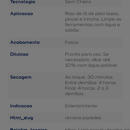
Tecnologia
Sem Cheiro
Aplicacao
Rolo de lã de pelo baixo,
pincel e trincha. Limpe as
ferramentas com água e
sabão.
Acabamento
Fosco
Diluicao
Pronto para uso. Se
necessário, diluir até
10% com água potável.
Secagem
Ao toque: 30 minutos.
Entre demãos: 4 horas.
Final: 4 horas. 2 a 3
demãos.
Indicacao
Exterior
Interior
Html_slug
renova-paredes
Boletim_tecnico
https://mkpcoral.vteximg.c