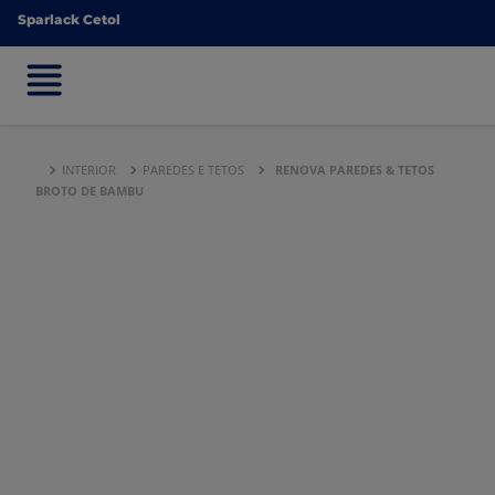
Sparlack Cetol
Sparlack Cetol
INTERIOR
PAREDES E TETOS
RENOVA PAREDES & TETOS
BROTO DE BAMBU