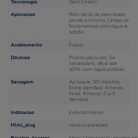
Tecnologia
Sem Cheiro
Aplicacao
Rolo de lã de pelo baixo,
pincel e trincha. Limpe as
ferramentas com água e
sabão.
Acabamento
Fosco
Diluicao
Pronto para uso. Se
necessário, diluir até
10% com água potável.
Secagem
Ao toque: 30 minutos.
Entre demãos: 4 horas.
Final: 4 horas. 2 a 3
demãos.
Indicacao
Exterior
Interior
Html_slug
renova-paredes
Boletim_tecnico
https://mkpcoral.vteximg.c