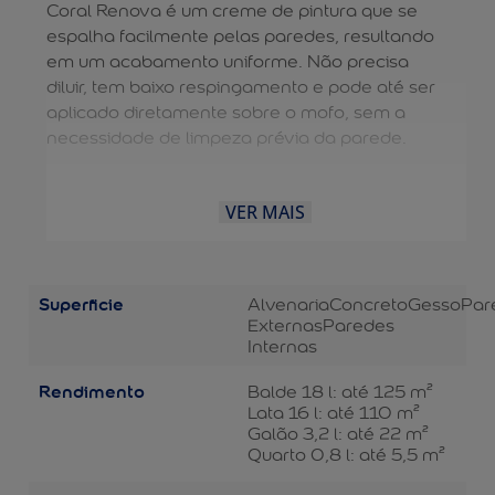
Coral Renova é um creme de pintura que se
espalha facilmente pelas paredes, resultando
em um acabamento uniforme. Não precisa
diluir, tem baixo respingamento e pode até ser
aplicado diretamente sobre o mofo, sem a
necessidade de limpeza prévia da parede.
VER MAIS
Superficie
Alvenaria
Concreto
Gesso
Par
Externas
Paredes
Internas
Rendimento
Balde 18 l: até 125 m²
Lata 16 l: até 110 m²
Galão 3,2 l: até 22 m²
Quarto 0,8 l: até 5,5 m²