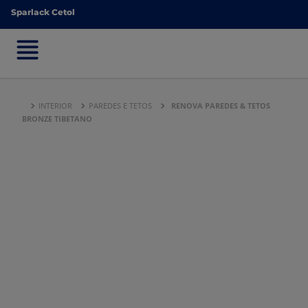
Sparlack Cetol
Sparlack Cetol
INTERIOR
PAREDES E TETOS
RENOVA PAREDES & TETOS
BRONZE TIBETANO