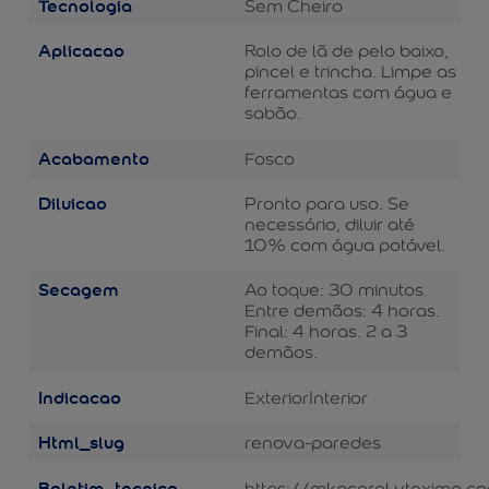
Tecnologia
Sem Cheiro
Aplicacao
Rolo de lã de pelo baixo,
pincel e trincha. Limpe as
ferramentas com água e
sabão.
Acabamento
Fosco
Diluicao
Pronto para uso. Se
necessário, diluir até
10% com água potável.
Secagem
Ao toque: 30 minutos.
Entre demãos: 4 horas.
Final: 4 horas. 2 a 3
demãos.
Indicacao
Exterior
Interior
Html_slug
renova-paredes
Boletim_tecnico
https://mkpcoral.vteximg.c