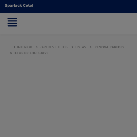
Sparlack Cetol
Sparlack Cetol
INTERIOR
PAREDES E TETOS
TINTAS
RENOVA PAREDES
& TETOS BRILHO SUAVE