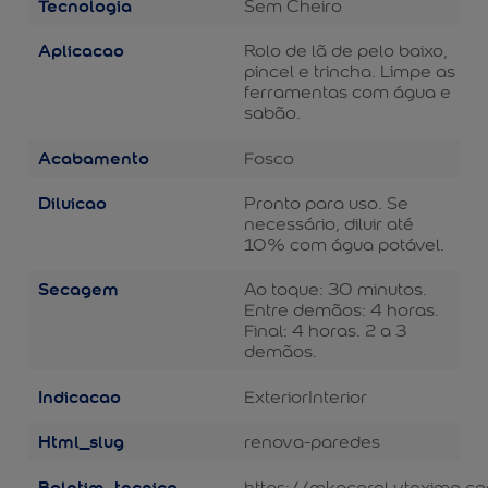
Tecnologia
Sem Cheiro
Aplicacao
Rolo de lã de pelo baixo,
pincel e trincha. Limpe as
ferramentas com água e
sabão.
Acabamento
Fosco
Diluicao
Pronto para uso. Se
necessário, diluir até
10% com água potável.
Secagem
Ao toque: 30 minutos.
Entre demãos: 4 horas.
Final: 4 horas. 2 a 3
demãos.
Indicacao
Exterior
Interior
Html_slug
renova-paredes
Boletim_tecnico
https://mkpcoral.vteximg.c