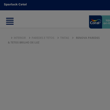
Sparlack Cetol
Sparlack Cetol
INTERIOR
PAREDES E TETOS
TINTAS
RENOVA PAREDES
& TETOS BRILHO DE LUZ