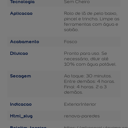
Tecnologia
Sem Cheiro
Aplicacao
Rolo de lã de pelo baixo,
pincel e trincha. Limpe as
ferramentas com água e
sabão.
Acabamento
Fosco
Diluicao
Pronto para uso. Se
necessário, diluir até
10% com água potável.
Secagem
Ao toque: 30 minutos.
Entre demãos: 4 horas.
Final: 4 horas. 2 a 3
demãos.
Indicacao
Exterior
Interior
Html_slug
renova-paredes
Boletim_tecnico
https://mkpcoral.vteximg.c