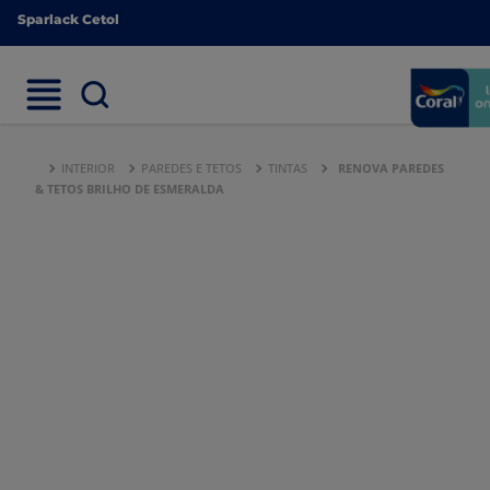
Sparlack Cetol
Sparlack Cetol
INTERIOR
PAREDES E TETOS
TINTAS
RENOVA PAREDES
& TETOS BRILHO DE ESMERALDA