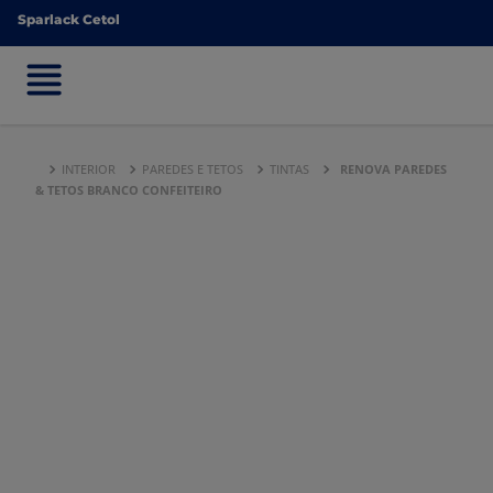
Sparlack Cetol
Sparlack Cetol
INTERIOR
PAREDES E TETOS
TINTAS
RENOVA PAREDES
& TETOS BRANCO CONFEITEIRO