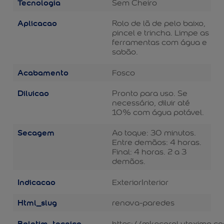
Tecnologia
Sem Cheiro
Aplicacao
Rolo de lã de pelo baixo,
pincel e trincha. Limpe as
ferramentas com água e
sabão.
Acabamento
Fosco
Diluicao
Pronto para uso. Se
necessário, diluir até
10% com água potável.
Secagem
Ao toque: 30 minutos.
Entre demãos: 4 horas.
Final: 4 horas. 2 a 3
demãos.
Indicacao
Exterior
Interior
Html_slug
renova-paredes
Boletim_tecnico
https://mkpcoral.vteximg.c