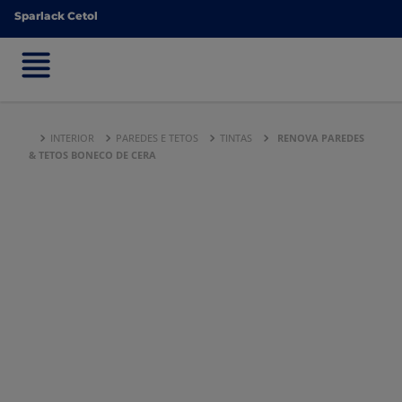
Sparlack Cetol
Sparlack Cetol
INTERIOR
PAREDES E TETOS
TINTAS
RENOVA PAREDES
& TETOS BONECO DE CERA