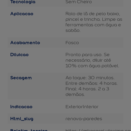
Tecnologia
Sem Cheiro
Aplicacao
Rolo de lã de pelo baixo,
pincel e trincha. Limpe as
ferramentas com água e
sabão.
Acabamento
Fosco
Diluicao
Pronto para uso. Se
necessário, diluir até
10% com água potável.
Secagem
Ao toque: 30 minutos.
Entre demãos: 4 horas.
Final: 4 horas. 2 a 3
demãos.
Indicacao
Exterior
Interior
Html_slug
renova-paredes
Boletim_tecnico
https://mkpcoral.vteximg.c