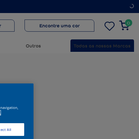
0
r
Encontre uma cor
Outros
Todas as nossas Marcas
 navigation,
.
ect All