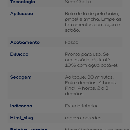
Tecnologia
Sem Cheiro
Aplicacao
Rolo de lã de pelo baixo,
pincel e trincha. Limpe as
ferramentas com água e
sabão.
Acabamento
Fosco
Diluicao
Pronto para uso. Se
necessário, diluir até
10% com água potável.
Secagem
Ao toque: 30 minutos.
Entre demãos: 4 horas.
Final: 4 horas. 2 a 3
demãos.
Indicacao
Exterior
Interior
Html_slug
renova-paredes
Boletim_tecnico
https://mkpcoral.vteximg.c