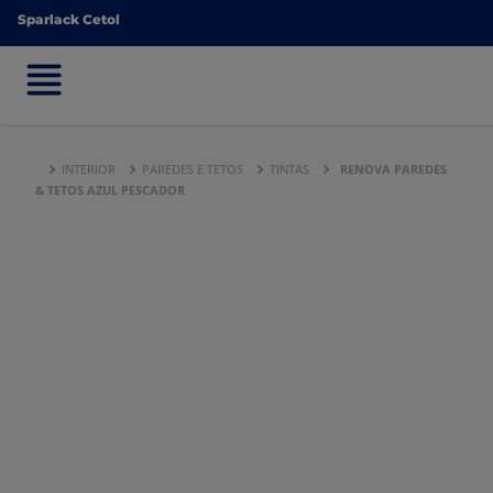
Sparlack Cetol
Sparlack Cetol
INTERIOR
PAREDES E TETOS
TINTAS
RENOVA PAREDES
& TETOS AZUL PESCADOR