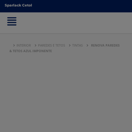
Sparlack Cetol
Sparlack Cetol
INTERIOR
PAREDES E TETOS
TINTAS
RENOVA PAREDES
& TETOS AZUL IMPONENTE