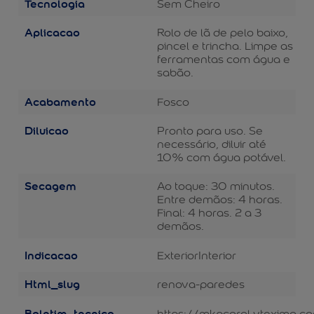
Tecnologia
Sem Cheiro
Aplicacao
Rolo de lã de pelo baixo,
pincel e trincha. Limpe as
ferramentas com água e
sabão.
Acabamento
Fosco
Diluicao
Pronto para uso. Se
necessário, diluir até
10% com água potável.
Secagem
Ao toque: 30 minutos.
Entre demãos: 4 horas.
Final: 4 horas. 2 a 3
demãos.
Indicacao
Exterior
Interior
Html_slug
renova-paredes
Boletim_tecnico
https://mkpcoral.vteximg.c