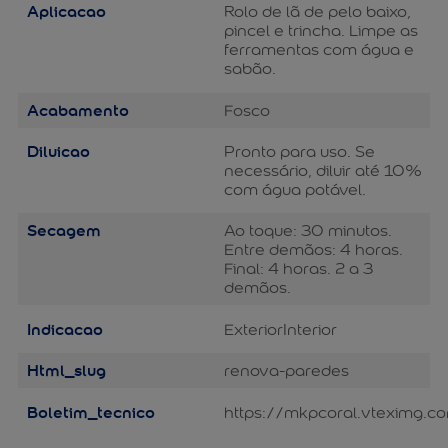
Aplicacao
Rolo de lã de pelo baixo,
pincel e trincha. Limpe as
ferramentas com água e
sabão.
Acabamento
Fosco
Diluicao
Pronto para uso. Se
necessário, diluir até 10%
com água potável.
Secagem
Ao toque: 30 minutos.
Entre demãos: 4 horas.
Final: 4 horas. 2 a 3
demãos.
Indicacao
Exterior
Interior
Html_slug
renova-paredes
Boletim_tecnico
https://mkpcoral.vteximg.c