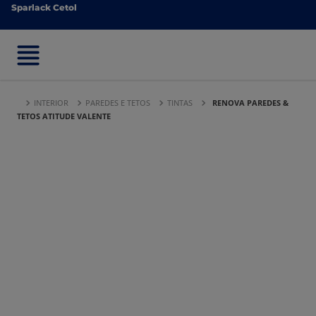
Sparlack Cetol
Sparlack Cetol
INTERIOR
PAREDES E TETOS
TINTAS
RENOVA PAREDES &
TETOS ATITUDE VALENTE