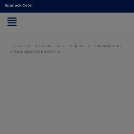
Sparlack Cetol
Sparlack Cetol
INTERIOR
PAREDES E TETOS
TINTAS
RENOVA PAREDES
& TETOS ARMAZÉM DO INTERIOR