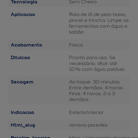
Tecnologia
Sem Cheiro
Aplicacao
Rolo de lã de pelo baixo,
pincel e trincha. Limpe as
ferramentas com água e
sabão.
Acabamento
Fosco
Diluicao
Pronto para uso. Se
necessário, diluir até
10% com água potável.
Secagem
Ao toque: 30 minutos.
Entre demãos: 4 horas.
Final: 4 horas. 2 a 3
demãos.
Indicacao
Exterior
Interior
Html_slug
renova-paredes
Boletim_tecnico
https://mkpcoral.vteximg.c