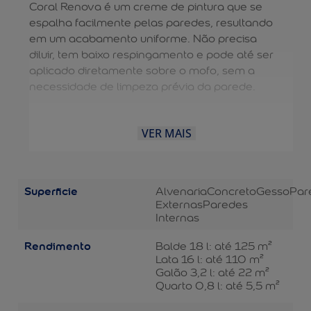
Coral Renova é um creme de pintura que se
espalha facilmente pelas paredes, resultando
em um acabamento uniforme. Não precisa
diluir, tem baixo respingamento e pode até ser
aplicado diretamente sobre o mofo, sem a
necessidade de limpeza prévia da parede.
VER MAIS
Superficie
Alvenaria
Concreto
Gesso
Par
Externas
Paredes
Internas
Rendimento
Balde 18 l: até 125 m²
Lata 16 l: até 110 m²
Galão 3,2 l: até 22 m²
Quarto 0,8 l: até 5,5 m²