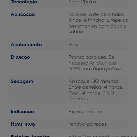
Tecnologia
Sem Cheiro
Aplicacao
Rolo de lã de pelo baixo,
pincel e trincha. Limpe as
ferramentas com água e
sabão.
Acabamento
Fosco
Diluicao
Pronto para uso. Se
necessário, diluir até
10% com água potável.
Secagem
Ao toque: 30 minutos.
Entre demãos: 4 horas.
Final: 4 horas. 2 a 3
demãos.
Indicacao
Exterior
Interior
Html_slug
renova-paredes
Boletim_tecnico
https://mkpcoral.vteximg.c