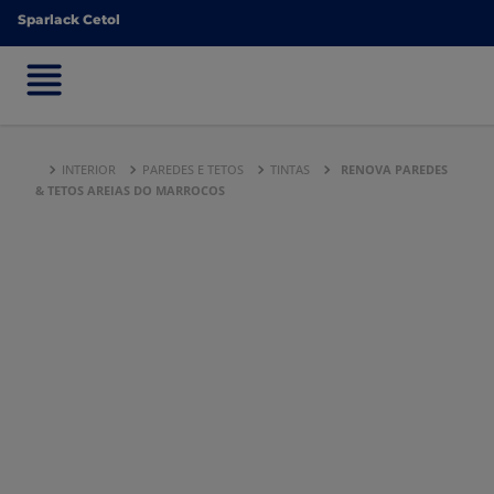
Sparlack Cetol
Sparlack Cetol
INTERIOR
PAREDES E TETOS
TINTAS
RENOVA PAREDES
& TETOS AREIAS DO MARROCOS