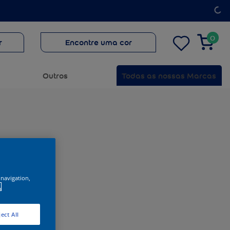
0
r
Encontre uma cor
Outros
Todas as nossas Marcas
 navigation,
.
ect All