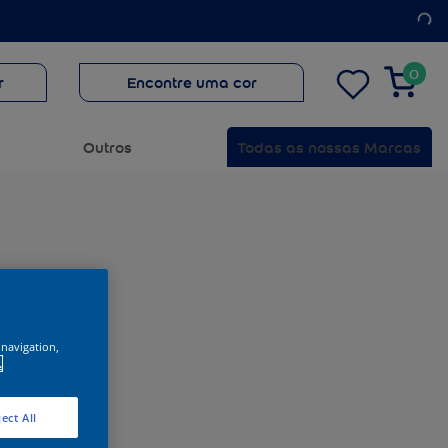
0
r
Encontre uma cor
Outros
Todas as nossas Marcas
 navigation,
.
ect All