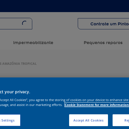
Contrate um Pinto
Impermeabilizante
Pequenos reparos
OS AMAZÔNIA TROPICAL
t your privacy.
“Accept All Cookies”, you agree to the storing of cookies on your device to enhance site
 usage, and assist in our marketing efforts.
Cookie Statement for more information
 Settings
Accept All Cookies
Rej