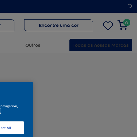
0
r
Encontre uma cor
Outros
Todas as nossas Marcas
 navigation,
.
ect All