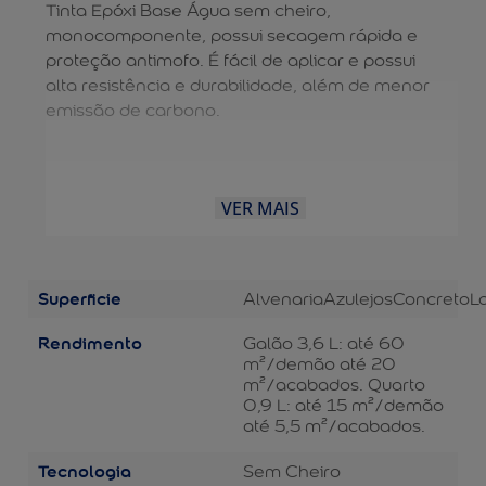
Tinta Epóxi Base Água sem cheiro,
monocomponente, possui secagem rápida e
proteção antimofo. É fácil de aplicar e possui
alta resistência e durabilidade, além de menor
emissão de carbono.
VER MAIS
Superficie
Alvenaria
Azulejos
Concreto
L
Rendimento
Galão 3,6 L: até 60
m²/demão até 20
m²/acabados. Quarto
0,9 L: até 15 m²/demão
até 5,5 m²/acabados.
Tecnologia
Sem Cheiro