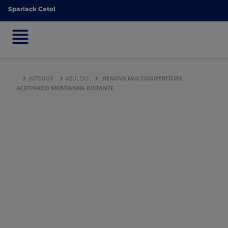
Sparlack Cetol
Sparlack Cetol
INTERIOR
AZULEJO
RENOVA MULTISSUPERFÍCIES
ACETINADO MONTANHA DISTANTE