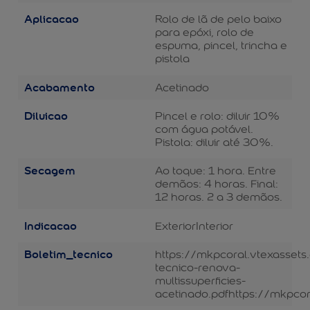
Aplicacao
Rolo de lã de pelo baixo
para epóxi, rolo de
espuma, pincel, trincha e
pistola
Acabamento
Acetinado
Diluicao
Pincel e rolo: diluir 10%
com água potável.
Pistola: diluir até 30%.
Secagem
Ao toque: 1 hora. Entre
demãos: 4 horas. Final:
12 horas. 2 a 3 demãos.
Indicacao
Exterior
Interior
Boletim_tecnico
https://mkpcoral.vtexassets
tecnico-renova-
multissuperficies-
acetinado.pdf
https://mkpcor