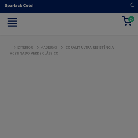
Sparlack Cetol
Sparlack Cetol
0
0
EXTERIOR
MADEIRAS
CORALIT ULTRA RESISTÊNCIA
ACETINADO VERDE CLÁSSICO