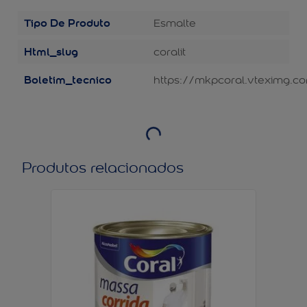
Tipo De Produto
Esmalte
Html_slug
coralit
Boletim_tecnico
https://mkpcoral.vteximg.c
Produtos relacionados