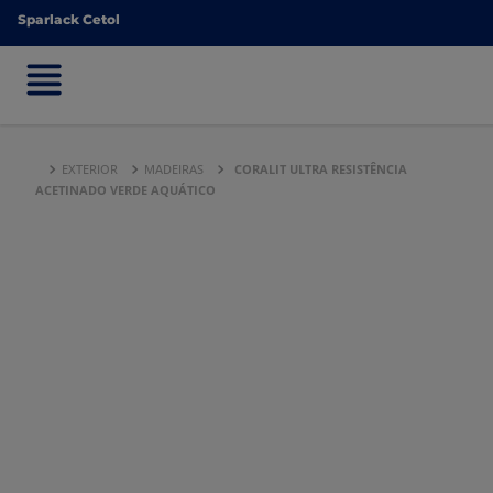
Sparlack Cetol
Sparlack Cetol
EXTERIOR
MADEIRAS
CORALIT ULTRA RESISTÊNCIA
ACETINADO VERDE AQUÁTICO