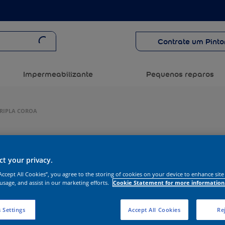
Contrate um Pinto
Impermeabilizante
Pequenos reparos
TRIPLA COROA
t your privacy.
“Accept All Cookies”, you agree to the storing of cookies on your device to enhance site
 usage, and assist in our marketing efforts.
Cookie Statement for more information
 Settings
Accept All Cookies
Rej