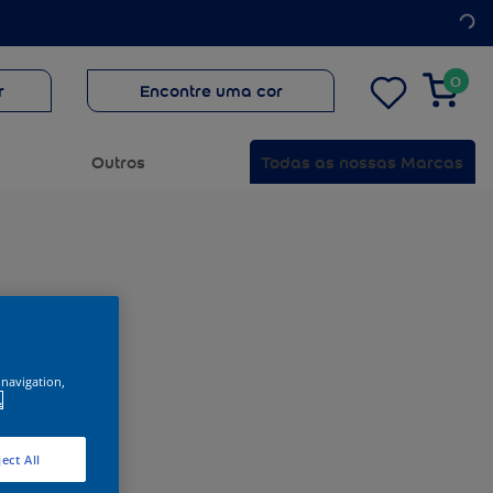
0
r
Encontre uma cor
Outros
Todas as nossas Marcas
 navigation,
.
ect All