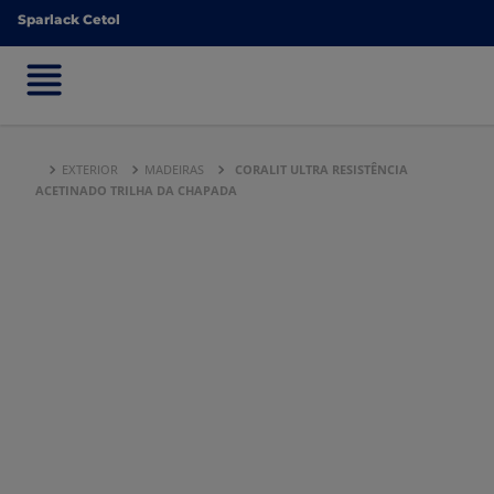
Sparlack Cetol
Sparlack Cetol
EXTERIOR
MADEIRAS
CORALIT ULTRA RESISTÊNCIA
ACETINADO TRILHA DA CHAPADA