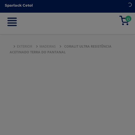
Sparlack Cetol
Sparlack Cetol
0
0
EXTERIOR
MADEIRAS
CORALIT ULTRA RESISTÊNCIA
ACETINADO TERRA DO PANTANAL