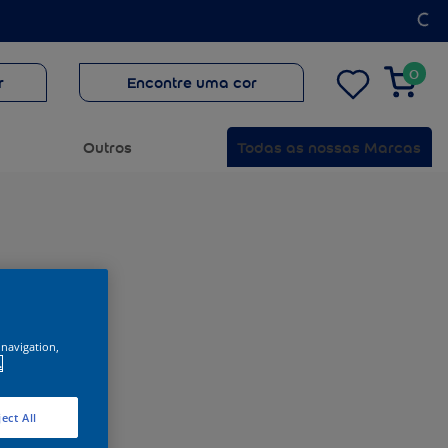
0
r
Encontre uma cor
Outros
Todas as nossas Marcas
 navigation,
.
ect All