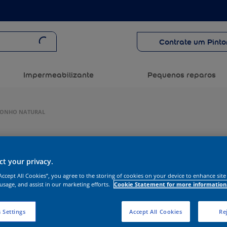
Contrate um Pinto
Impermeabilizante
Pequenos reparos
 SONHO NATURAL
t your privacy.
“Accept All Cookies”, you agree to the storing of cookies on your device to enhance site
 usage, and assist in our marketing efforts.
Cookie Statement for more information
 Settings
Accept All Cookies
Rej