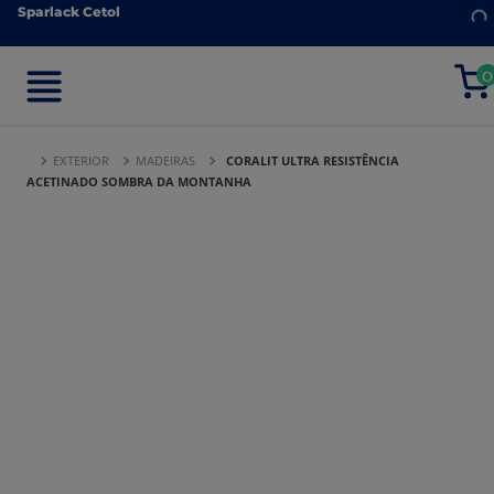
Sparlack Cetol
Sparlack Cetol
0
0
EXTERIOR
MADEIRAS
CORALIT ULTRA RESISTÊNCIA
ACETINADO SOMBRA DA MONTANHA