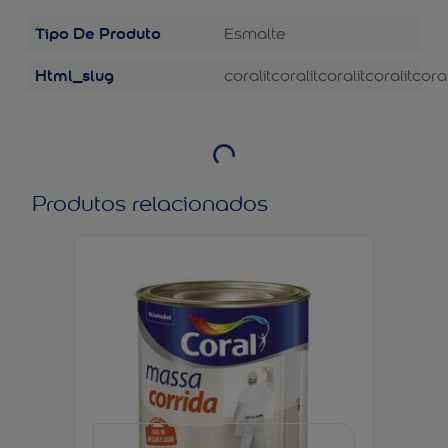
Tipo De Produto
Esmalte
Html_slug
coralit
coralit
coralit
coralit
coral
Produtos relacionados