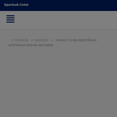
Sparlack Cetol
Sparlack Cetol
EXTERIOR
MADEIRAS
CORALIT ULTRA RESISTÊNCIA
ACETINADO SOM DA NATUREZA