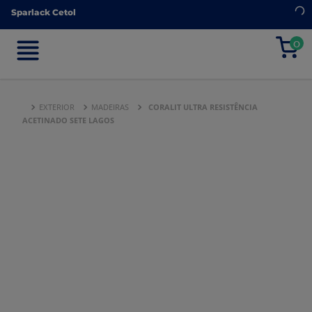
Sparlack Cetol
Sparlack Cetol
0
0
EXTERIOR
MADEIRAS
CORALIT ULTRA RESISTÊNCIA
ACETINADO SETE LAGOS