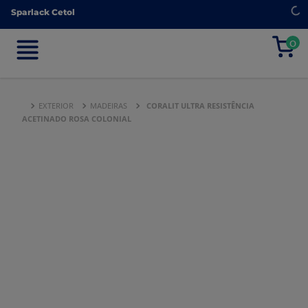
Sparlack Cetol
Sparlack Cetol
0
0
EXTERIOR
MADEIRAS
CORALIT ULTRA RESISTÊNCIA
ACETINADO ROSA COLONIAL