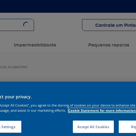
Contrate um Pinto
Impermeabilizante
Pequenos reparos
ROSA ALABASTRO
t your privacy.
“Accept All Cookies”, you agree to the storing of cookies on your device to enhance site
 usage, and assist in our marketing efforts.
Cookie Statement for more information
 Settings
Accept All Cookies
Rej