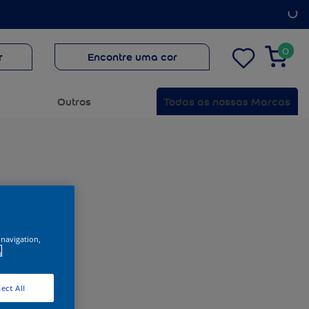
0
r
Encontre uma cor
Outros
Todas as nossas Marcas
 navigation,
.
ect All