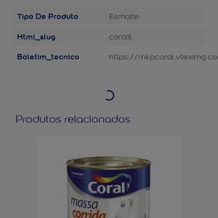
Tipo De Produto
Esmalte
Html_slug
coralit
Boletim_tecnico
https://mkpcoral.vteximg.c
Produtos relacionados