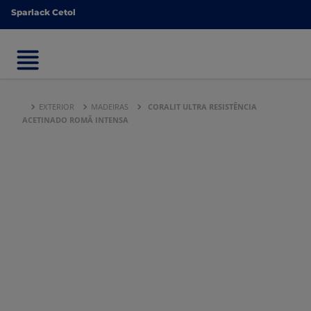
Sparlack Cetol
Sparlack Cetol
EXTERIOR
MADEIRAS
CORALIT ULTRA RESISTÊNCIA
ACETINADO ROMÃ INTENSA