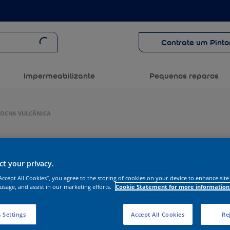
Contrate um Pinto
Impermeabilizante
Pequenos reparos
 ROCHA VULCÂNICA
t your privacy.
“Accept All Cookies”, you agree to the storing of cookies on your device to enhance site
 usage, and assist in our marketing efforts.
Cookie Statement for more information
 Settings
Accept All Cookies
Rej