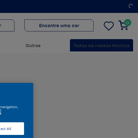
0
r
Encontre uma cor
Outros
Todas as nossas Marcas
 navigation,
.
ect All