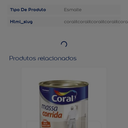
Tipo De Produto
Esmalte
Html_slug
coralit
coralit
coralit
coralit
coral
Produtos relacionados