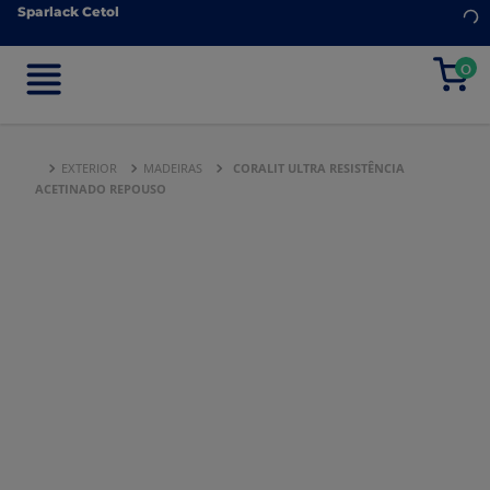
Sparlack Cetol
Sparlack Cetol
0
0
EXTERIOR
MADEIRAS
CORALIT ULTRA RESISTÊNCIA
ACETINADO REPOUSO