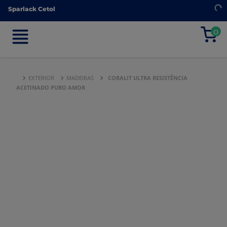
Sparlack Cetol
Sparlack Cetol
0
0
EXTERIOR
MADEIRAS
CORALIT ULTRA RESISTÊNCIA
ACETINADO PURO AMOR