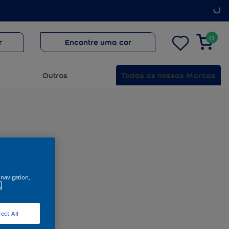
0
r
Encontre uma cor
Outros
Todas as nossas Marcas
 navigation,
.
ect All