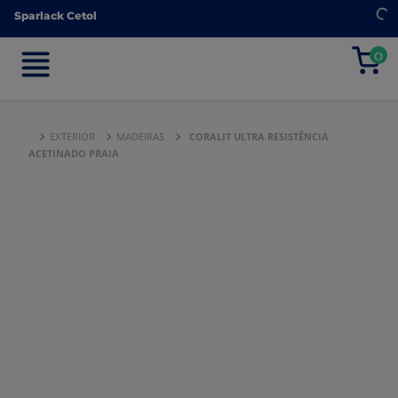
Sparlack Cetol
Sparlack Cetol
0
0
EXTERIOR
MADEIRAS
CORALIT ULTRA RESISTÊNCIA
ACETINADO PRAIA