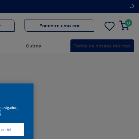
0
r
Encontre uma cor
Outros
Todas as nossas Marcas
 navigation,
.
ect All