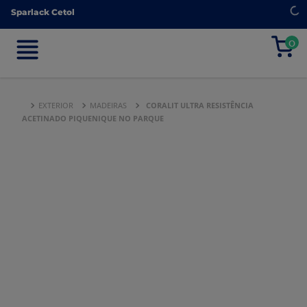
Sparlack Cetol
Sparlack Cetol
0
0
EXTERIOR
MADEIRAS
CORALIT ULTRA RESISTÊNCIA
ACETINADO PIQUENIQUE NO PARQUE